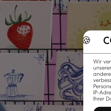
COOKI
COOKIES 🍪
Wir ve
unserer
andere 
verbes
Person
IP-Adr
Ihrer D