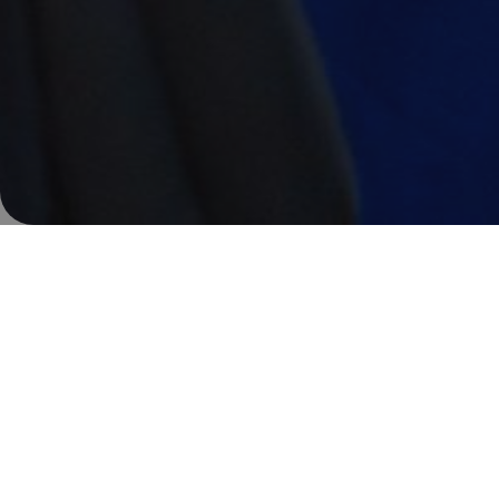
Der Kunst- und Kreativmarkt ist ein fes
des Creative Summer. An insgesamt 
diesen Sommer könnt ihr Kunstprints,
Accessoires und handgemachte Produ
Region kaufen – an insgesamt rund 2
Jedes Stück hat hier seine eigene Ges
Besondere: Die hört ihr direkt von de