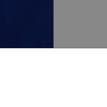
ter Bestandteil
fünf Samstagen
 Schmuck,
kte aus der
0 Ständen.
chichte. Das
n Macher:innen.