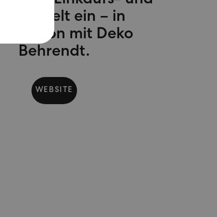
mediale Einkaufs- und
lebniswelt ein – in
peration mit Deko
Behrendt.
WEBSITE