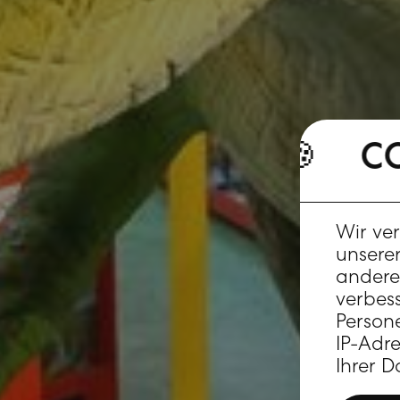
COOKI
COOKIES 
Wir ve
unserer
andere 
verbes
Person
IP-Adr
Ihrer D