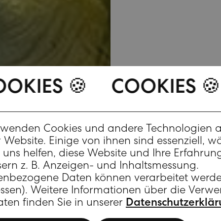
ES 🍪
🍪
COOKIES 🍪
COOK
duo f
rwenden Cookies und andere Technologien a
De
 Website. Einige von ihnen sind essenziell, 
uns helfen, diese Website und Ihre Erfahrun
sern z. B. Anzeigen- und Inhaltsmessung.
enbezogene Daten können verarbeitet werden
Für jed
essen). Weitere Informationen über die Ver
im du
aten finden Sie in unserer
Datenschutzerklä