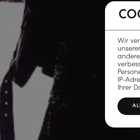
COOKI
COOKIES 🍪
Wir ve
unserer
andere 
verbes
Person
IP-Adr
Ihrer D
AL