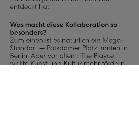
froh, dass jemand das Potenzial
entdeckt hat.
Was macht diese Kollaboration so
besonders?
Zum einen ist es natürlich ein Mega-
Standort — Potsdamer Platz, mitten in
Berlin. Aber vor allem: The Playce
wollte Kunst und Kultur mehr fördern,
sich abwechslungsreicher zeigen,
nicht unbedingt die gängigen
Marken präsentieren. Und alles, was
man hier findet, sind — man kann
schon fast sagen — Unikate. Kleine
Mengen, junge Designer, die ihre
Kollektionen selbst herstellen. Fast
Fashion ist hier gar nicht. Und
deswegen kann man sagen, dass